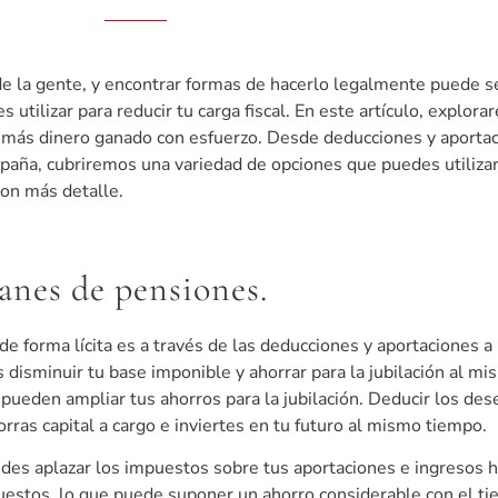
de la gente, y encontrar formas de hacerlo legalmente puede se
utilizar para reducir tu carga fiscal. En este artículo, explo
 más dinero ganado con esfuerzo. Desde deducciones y aportaci
spaña, cubriremos una variedad de opciones que puedes utilizar
con más detalle.
anes de pensiones.
 de forma lícita es a través de las deducciones y aportaciones 
 disminuir tu base imponible y ahorrar para la jubilación al
ueden ampliar tus ahorros para la jubilación. Deducir los de
orras capital a cargo e inviertes en tu futuro al mismo tiempo.
uedes aplazar los impuestos sobre tus aportaciones e ingresos 
mpuestos, lo que puede suponer un ahorro considerable con el 