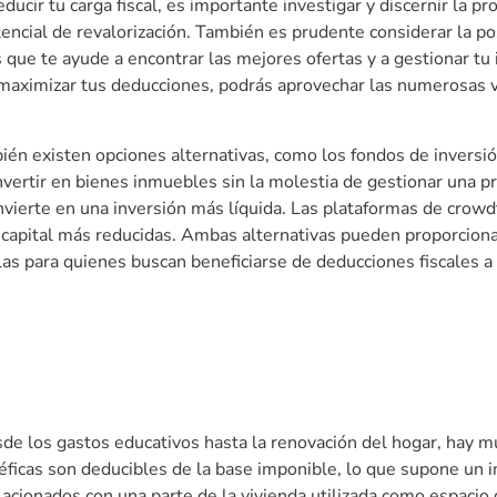
ducir tu carga fiscal, es importante investigar y discernir la 
ncial de revalorización. También es prudente considerar la pos
 que te ayude a encontrar las mejores ofertas y a gestionar tu 
maximizar tus deducciones, podrás aprovechar las numerosas ve
ién existen opciones alternativas, como los fondos de inversión
vertir en bienes inmuebles sin la molestia de gestionar una pr
onvierte en una inversión más líquida. Las plataformas de crowd
 capital más reducidas. Ambas alternativas pueden proporcionar
rlas para quienes buscan beneficiarse de deducciones fiscales a
sde los gastos educativos hasta la renovación del hogar, hay m
icas son deducibles de la base imponible, lo que supone un inc
lacionados con una parte de la vivienda utilizada como espacio