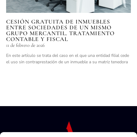
CESIÓN GRATUITA DE INMUEBLES
ENTRE SOCIEDADES DE UN MISMO
GRUPO MERCANTIL. TRATAMIENTO
CONTABLE Y FISCAL
11 de febrero de 2026
En este artículo se trata del caso en el que una entidad filial cede
el uso sin contraprestación de un inmueble a su matriz tenedora