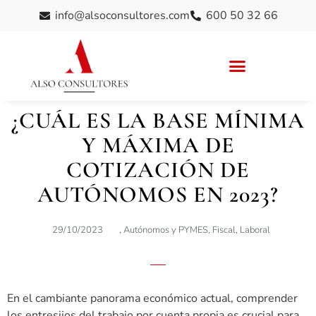
info@alsoconsultores.com
600 50 32 66
¿CUÁL ES LA BASE MÍNIMA
Y MÁXIMA DE
COTIZACIÓN DE
AUTÓNOMOS EN 2023?
29/10/2023
,
Autónomos y PYMES
,
Fiscal
,
Laboral
En el cambiante panorama económico actual, comprender
los entresijos del trabajo por cuenta propia es crucial para