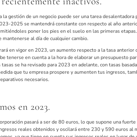
recientemente inactivos.
a la gestión de un negocio puede ser una tarea desalentadora p
023-2025 se mantendrá constante con respecto al año anterior
ermitiéndoles poner los pies en el suelo en las primeras etapa
e mantenerse al día de cualquier cambio.
ntrará en vigor en 2023, un aumento respecto a la tasa anterior
e tenerse en cuenta a la hora de elaborar un presupuesto pa
s tasas se ha revisado para 2023 en adelante, con tasas basada
 medida que tu empresa prospere y aumenten tus ingresos, tam
reparativos necesarios.
mos en 2023.
orporación pasará a ser de 80 euros, lo que supone una fuerte 
ingresos reales obtenidos y oscilará entre 230 y 590 euros al
mos, ya que tiene en cuenta sus ingresos reales en lugar de un