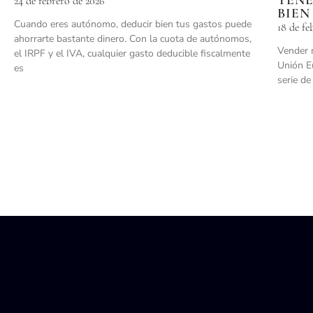
24 de febrero de 2026
BIEN
Cuando eres autónomo, deducir bien tus gastos puede
18 de fe
ahorrarte bastante dinero. Con la cuota de autónomos,
Vender 
el IRPF y el IVA, cualquier gasto deducible fiscalmente
Unión Eu
es
serie de