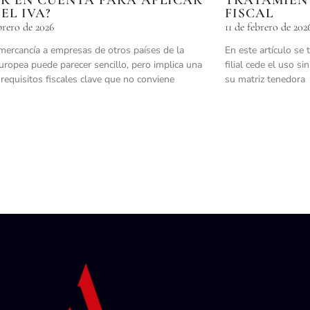
 EL IVA?
FISCAL
brero de 2026
11 de febrero de 202
mercancía a empresas de otros países de la
En este artículo se 
ropea puede parecer sencillo, pero implica una
filial cede el uso s
 requisitos fiscales clave que no conviene
su matriz tenedora