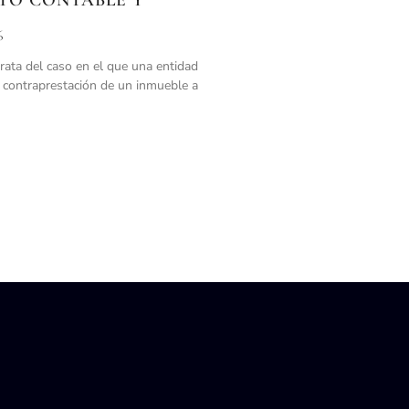
6
trata del caso en el que una entidad
in contraprestación de un inmueble a