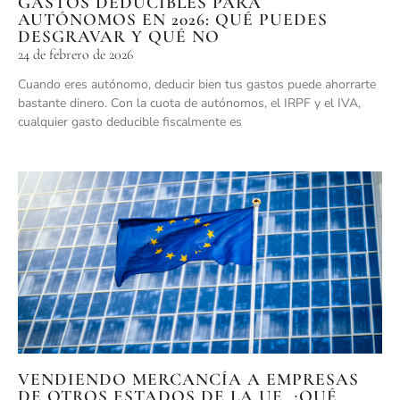
GASTOS DEDUCIBLES PARA
AUTÓNOMOS EN 2026: QUÉ PUEDES
DESGRAVAR Y QUÉ NO
24 de febrero de 2026
Cuando eres autónomo, deducir bien tus gastos puede ahorrarte
bastante dinero. Con la cuota de autónomos, el IRPF y el IVA,
cualquier gasto deducible fiscalmente es
VENDIENDO MERCANCÍA A EMPRESAS
DE OTROS ESTADOS DE LA UE, ¿QUÉ